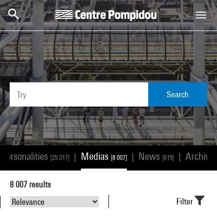
Skip to main content
Centre Pompidou
Search
/personalities
Medias
News
Archive
|
|
|
[25 317]
[8 007]
[619]
8 007
results
Filter