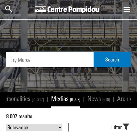
Skip to main content
Centre Pompidou
Search
/personalities
Medias
News
Archive
|
|
|
[25 317]
[8 007]
[619]
8 007
results
Filter