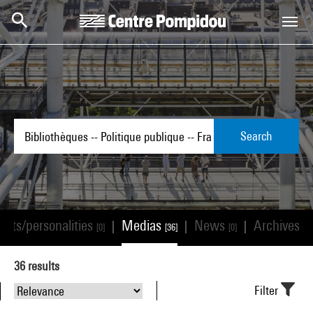
Skip to main content
Centre Pompidou
Search
tists/personalities
Medias
News
Archives
|
|
|
[0]
[36]
[0]
[0]
36
results
Filter