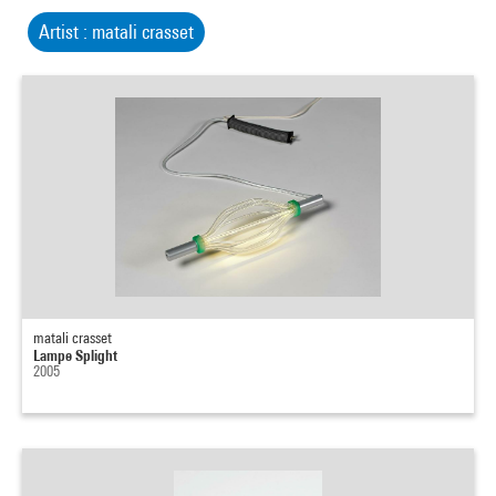
Artist : matali crasset
matali crasset
Lampe Splight
2005