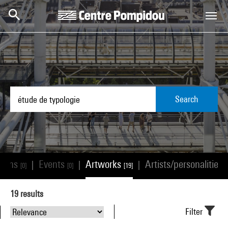
Skip to main content
Centre Pompidou
Search
tions
Events
Artworks
Artists/personalities
|
|
|
[0]
[0]
[19]
[
19
results
Filter