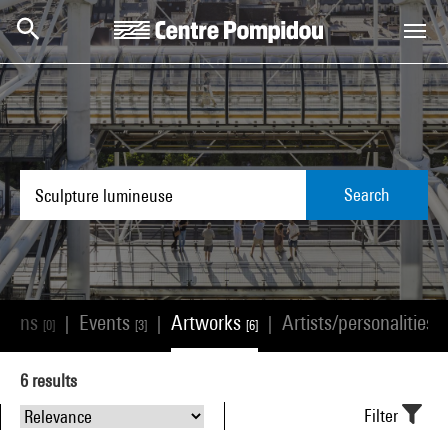
Skip to main content
Centre Pompidou
Search
ations
Events
Artworks
Artists/personalities
|
|
|
[0]
[3]
[6]
[4
6
results
Filter