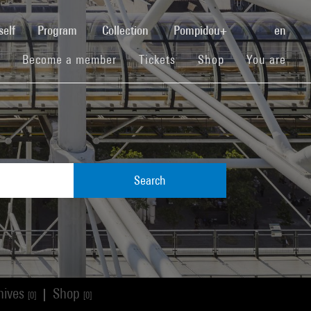
(current)
self
Program
Collection
Pompidou+
en
(current)
(current)
(current)
Become a member
Tickets
Shop
You are
Search
hives
Shop
|
[0]
[0]