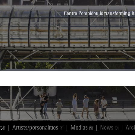
Centre Pompidou is transforming it
Artists/personalities
Medias
News
Arc
|
|
|
|
[64]
[4]
[5]
[0]