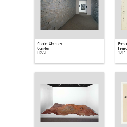
Charles Simonds
Freder
Corridor
Projet
[1989]
1947