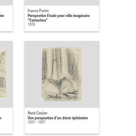
Franco Purini
ire
Perspective Etude pour ville imaginaire
"Fantastica"
1978
René Coulon
e
Vue perspective d'un décor éphémère
1931 - 1937