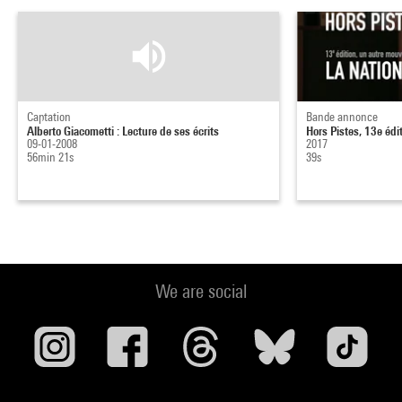
Captation
Bande annonce
Alberto Giacometti : Lecture de ses écrits
Hors Pistes, 13e édit
09-01-2008
2017
56min 21s
39s
We are social