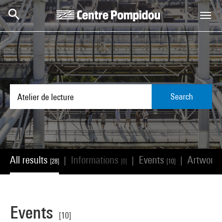
Skip to main content
Centre Pompidou
Search
All results
Informations
Events
Artwork
|
|
|
[28]
[0]
[10]
Events
[10]