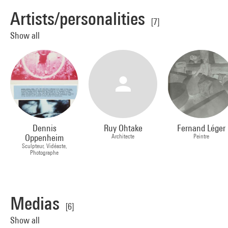
Artists/personalities
[7]
Show all
Dennis
Ruy Ohtake
Fernand Léger
Oppenheim
Architecte
Peintre
Sculpteur, Vidéaste,
Photographe
Medias
[6]
Show all