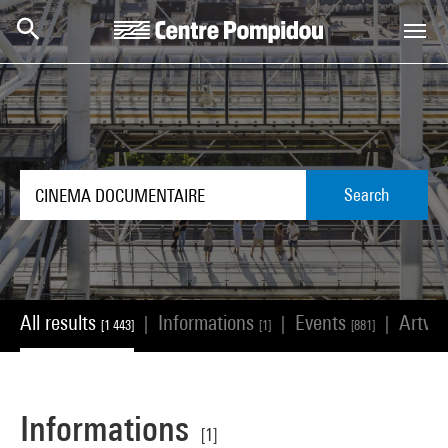
Skip to main content
Centre Pompidou
Search
All results
Informations
Events
Artwo
|
|
|
[1 443]
[1]
[881]
Informations
[1]