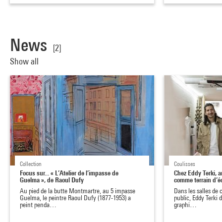
News
[2]
Show all
Collection
Coulisses
Focus sur... « L’Atelier de l’impasse de
Chez Eddy Terki, art
Guelma », de Raoul Dufy
comme terrain d’é
Au pied de la butte Montmartre, au 5 impasse
Dans les salles de
Guelma, le peintre Raoul Dufy (1877-1953) a
public, Eddy Terki 
peint penda…
graphi…