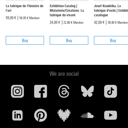
La fabrique de l'histoire de
Exhibition Catalog |
Josef Koudelka, La
l'art
Mutations/Créations: La
fabrique d'exils | Exhibi
fabrique du vivant
catalogue
59,00 €
56,05 €
Member
24,00 €
42,00 €
22,80 €
Member
39,90 €
Member
Buy
Buy
Buy
We are social