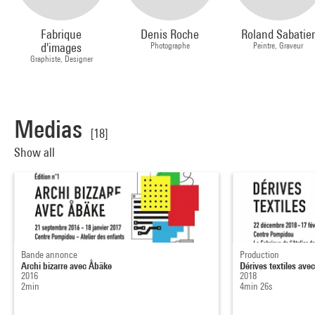
Fabrique
Denis Roche
Roland Sabatie
d'images
Photographe
Peintre, Graveur
Graphiste, Designer
Medias
[18]
Show all
Bande annonce
Production
Archi bizarre avec Åbäke
Dérives textiles ave
2016
2018
2min
4min 26s