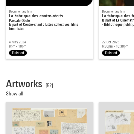
Documentary film
Documentary film
La Fabrique des contre-récits
La fabrique des f
Pascale Obolo
Is part of
La Cinémath
Is part of
Contre-chant : luttes collectives, films
- Bibliothèque publiq
féministes
4 May 2024
22 Oct 2025
8pm - 10pm
6:30pm - 10:30pm
Finished
Finished
Artworks
[52]
Show all