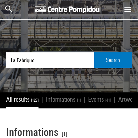
Skip to main content
Centre Pompidou
Search
All results
Informations
Events
Artwor
|
|
|
[127]
[1]
[41]
Informations
[1]