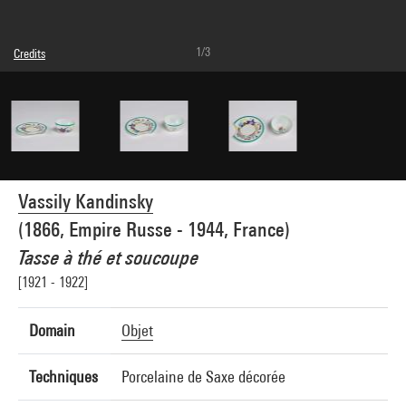
1/3
Credits
Domaine public
Photo credits : Centre Pompidou, MNAM-CCI/Bertrand Prévost/Dist. GrandPalaisRmn
Image reference : 4N87796
Image presentation :
GrandPalaisRmnPhoto
Vassily Kandinsky
(1866, Empire Russe - 1944, France)
Tasse à thé et soucoupe
[1921 - 1922]
Domain
Objet
Techniques
Porcelaine de Saxe décorée