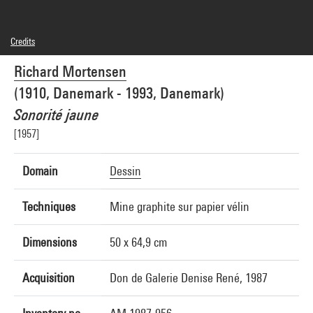
Credits
© Adagp, Paris
Richard Mortensen
Photo credits : Centre Pompidou, MNAM-CCI/Audrey Laurans/Dist. GrandPalaisRmn
Image reference : 4N84973
(1910, Danemark - 1993, Danemark)
Image presentation :
GrandPalaisRmnPhoto
Sonorité jaune
[1957]
Domain
Dessin
Techniques
Mine graphite sur papier vélin
Dimensions
50 x 64,9 cm
Acquisition
Don de Galerie Denise René, 1987