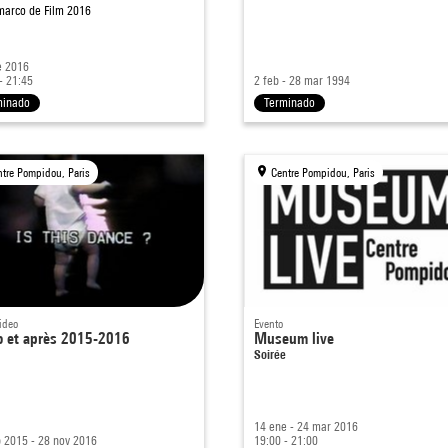
 marco de
Film 2016
e 2016
- 21:45
2 feb - 28 mar 1994
minado
Terminado
ntre Pompidou, Paris
Centre Pompidou, Paris
ideo
Evento
o et après 2015-2016
Museum live
Soirée
14 ene - 24 mar 2016
 2015 - 28 nov 2016
19:00 - 21:00