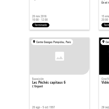
En el
20 nov 2016
15 en
10:00 - 12:00
20:00 
Terminado
Ter
Centre Georges Pompidou, Paris
Ce
Exposición
Cine/V
Les Péchés capitaux 6
Vidé
L'Orgueil
20 ago - 5 oct 1997
28 sep