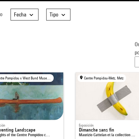
do
Fecha
Tipo
Or
po
Centre Pompidou x West Bund Museum Project, Shanghai
Centre Pompidou-Metz, Metz
ción
Exposición
venting Landscape
Dimanche sans fin
ights of the Centre Pompidou c…
Maurizio Cattelan et la collection …