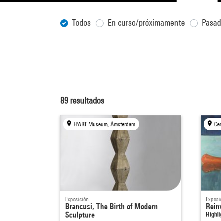
Todos
En curso/próximamente
Pasa
89
resultados
H'ART Museum, Ámsterdam
Exposición
Exposi
Brancusi, The Birth of Modern
Rein
Sculpture
Highl