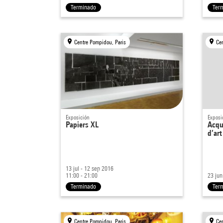
Terminado
Ter
Centre Pompidou, Paris
Ce
Exposición
Exposi
Papiers XL
Acqu
d’ar
13 jul - 12 sep 2016
11:00 - 21:00
23 jun
Terminado
Ter
Centre Pompidou, Paris
Ce