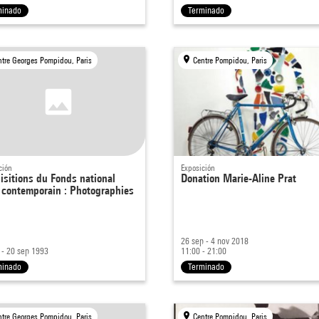
minado
Terminado
ntre Georges Pompidou, Paris
Centre Pompidou, Paris
ción
Exposición
isitions du Fonds national
Donation Marie-Aline Prat
t contemporain : Photographies
26 sep - 4 nov 2018
 - 20 sep 1993
11:00 - 21:00
minado
Terminado
ntre Georges Pompidou, Paris
Centre Pompidou, Paris