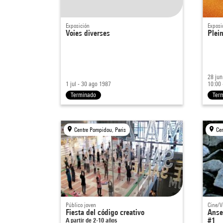
Exposición
Exposi
Voies diverses
Plein
28 jun
1 jul - 30 ago 1987
10:00 
Terminado
Ter
Centre Pompidou, Paris
Ce
Público joven
Cine/V
Fiesta del código creativo
Anse
A partir de 2-10 años
#1