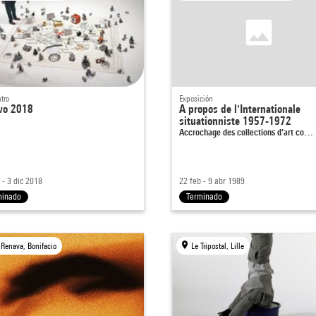
tro
Exposición
ivo 2018
A propos de l'Internationale
situationniste 1957-1972
Accrochage des collections d’art co…
 - 3 dic 2018
22 feb - 9 abr 1989
minado
Terminado
 Renava, Bonifacio
Le Tripostal, Lille