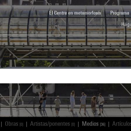
(current)
El Centre en metamorfosis
Programa
Hága
Obras
Artistas/ponentes
Medios
Artícul
|
|
|
|
[0]
[0]
[36]