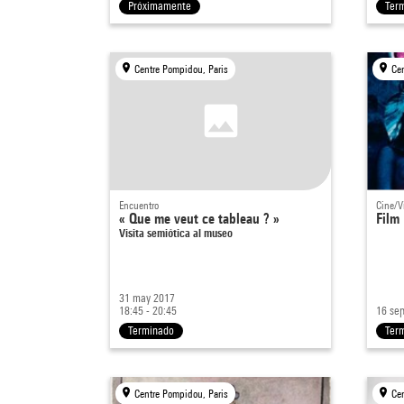
Próximamente
Ter
Centre Pompidou, Paris
Ce
Encuentro
Cine/V
« Que me veut ce tableau ? »
Film
Visita semiótica al museo
31 may 2017
18:45 - 20:45
16 sep
Terminado
Ter
Centre Pompidou, Paris
Ce