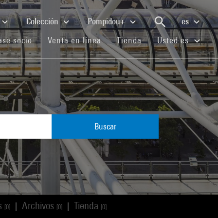
Colección
Pompidou+
es
(current)
(current)
(current)
se socio
Venta en línea
Tienda
Usted es
Buscar
os
Archivos
Tienda
|
|
[0]
[0]
[0]