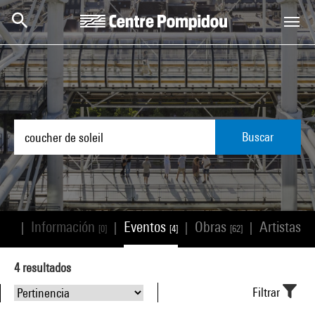
Skip to main content
Centre Pompidou
Buscar
s
Información
Eventos
Obras
Artistas/
|
|
|
|
[87]
[0]
[4]
[62]
4
resultados
Filtrar