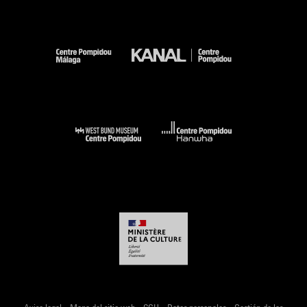
-
-
-
-