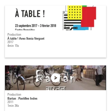
Production
À table ! Avec Sonia Verguet
2017
4min 15s
Production
Bartan : Pastilles Indes
2011
1min 36s