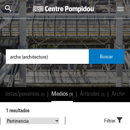
Skip to main content
Centre Pompidou
Buscar
Artistas/ponentes
Medios
Artículos
Archivo
|
|
|
[0]
[1]
[0]
1
resultados
Filtrar