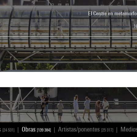
El Centre en metamorfo
H
s
Obras
Artistas/ponentes
Medio
|
|
|
[24 531]
[139 384]
[25 317]