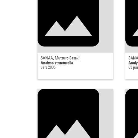
SANAA, Mutsuro Sasaki
SANAA
Analyse structurelle
Analy
vers 2005
05 jui