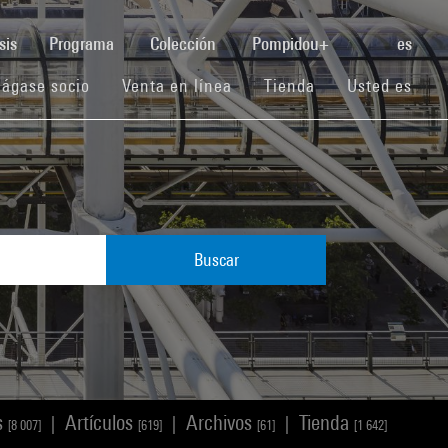
(current)
sis
Programa
Colección
Pompidou+
es
(current)
(current)
(current)
ágase socio
Venta en línea
Tienda
Usted es
Buscar
s
Artículos
Archivos
Tienda
|
|
|
[8 007]
[619]
[61]
[1 642]