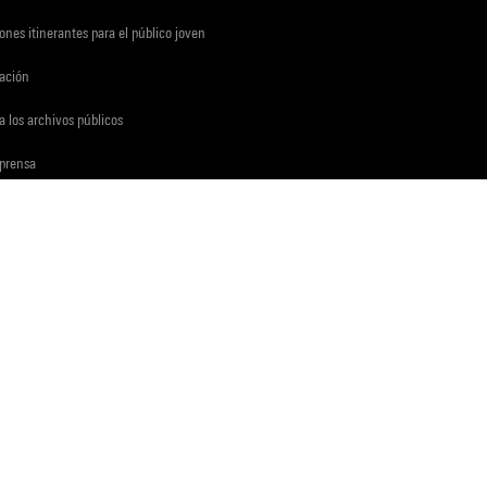
ones itinerantes para el público joven
gación
a los archivos públicos
 prensa