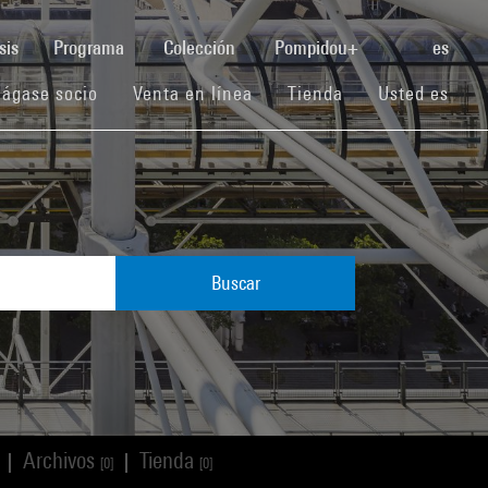
(current)
sis
Programa
Colección
Pompidou+
es
(current)
(current)
(current)
ágase socio
Venta en línea
Tienda
Usted es
Buscar
Archivos
Tienda
|
|
[0]
[0]