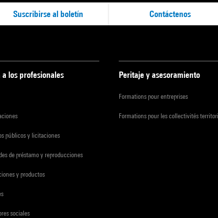
Suscribirse al boletín
Contáctenos
 a los profesionales
Peritaje y asesoramiento
Formations pour entreprises
zaciones
Formations pour les collectivités territor
s públicos y licitaciones
udes de préstamo y reproducciones
ciones y productos
es
res sociales