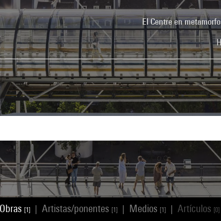
El Centre en metamorfo
H
Obras
Artistas/ponentes
Medios
Artículos
|
|
|
[1]
[1]
[1]
[0]