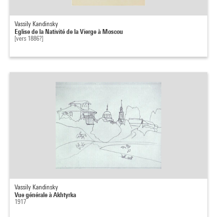
Vassily Kandinsky
Eglise de la Nativité de la Vierge à Moscou
[vers 1886?]
Vassily Kandinsky
Vue générale à Akhtyrka
1917