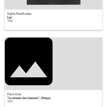
Sophie Ristelhueber
Fait
1992
Pierre Ichac
"Le chemin des hommes", Afrique
1947