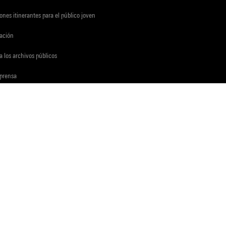
ones itinerantes para el público joven
gación
a los archivos públicos
 prensa