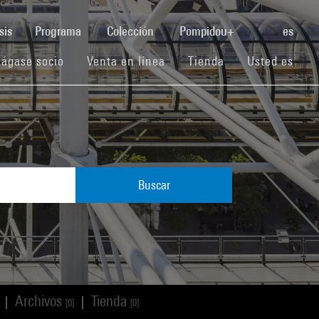
(current)
sis
Programa
Colección
Pompidou+
es
(current)
(current)
(current)
ágase socio
Venta en línea
Tienda
Usted es
Buscar
Archivos
Tienda
|
|
[0]
[0]