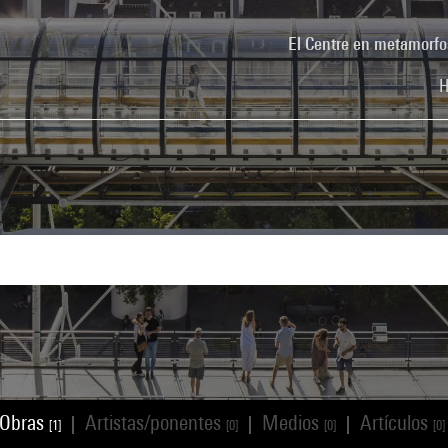
El Centre en metamorfo
H
Obras
Artistas/ponentes
Medios
Artículos
|
|
|
[1]
[0]
[0]
[0]