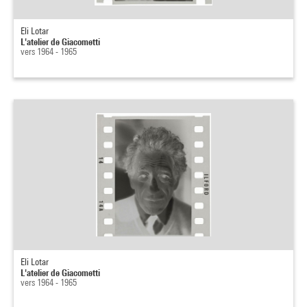
Eli Lotar
L'atelier de Giacometti
vers 1964 - 1965
Eli Lotar
L'atelier de Giacometti
vers 1964 - 1965