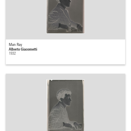
Man Ray
Alberto Giacometti
1932