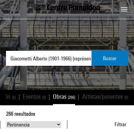
Skip to main content
Centre Pompidou
Buscar
ación
Eventos
Obras
Artistas/ponentes
|
|
|
|
[0]
[0]
[266]
[0]
266
resultados
Filtrar