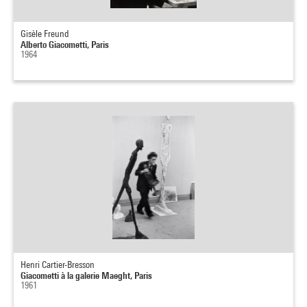
Gisèle Freund
Alberto Giacometti, Paris
1964
Henri Cartier-Bresson
Giacometti à la galerie Maeght, Paris
1961