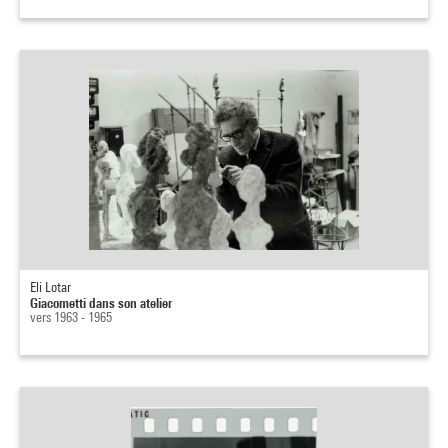
Eli Lotar
Giacometti dans son atelier
vers 1963 - 1965