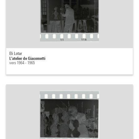
Eli Lotar
L'atelier de Giacometti
vers 1964 - 1965