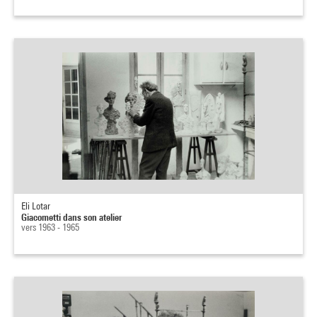
Eli Lotar
Giacometti dans son atelier
vers 1963 - 1965