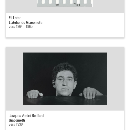
Eli Lotar
L'atelier de Giacometti
vers 1964 - 1965
Jacques-André Boiffard
Giacometti
vers 1930