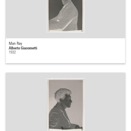
Man Ray
Alberto Giacometti
1932