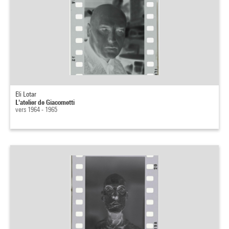
Eli Lotar
L'atelier de Giacometti
vers 1964 - 1965