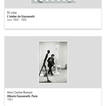
Eli Lotar
L'atelier de Giacometti
vers 1964 - 1965
Henri Cartier-Bresson
Alberto Giacometti, Paris
1961