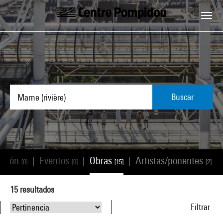
Skip to main content
Centre Pompidou
Buscar
ación
Eventos
Obras
Artistas/ponentes
|
|
|
|
[0]
[0]
[15]
[2]
15
resultados
Filtrar