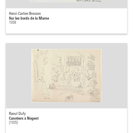
Henri Cartier-Bresson
Sur les bords de la Marne
1938
Raoul Dufy
Canotiers à Nogent
[1935]