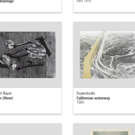
omontage
vers 1970
rt Bayer
Superstudio
r (Hiver)
Californian motorway
1969