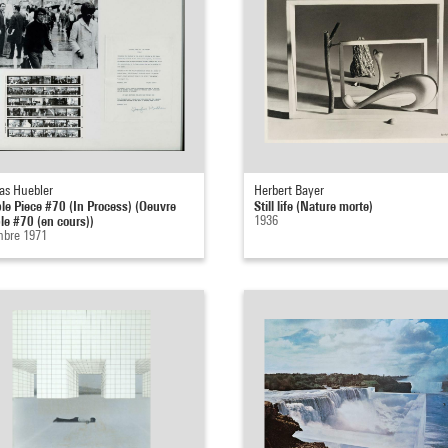
as Huebler
Herbert Bayer
ble Piece #70 (In Process) (Oeuvre
Still life (Nature morte)
ble #70 (en cours))
1936
bre 1971