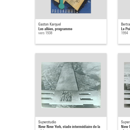
Gaston Karquel
Bertr
Les allées, programme
Le Po
vers 1938
1994
Superstudio
Super
New New York, stade intermédiaire de la
New N