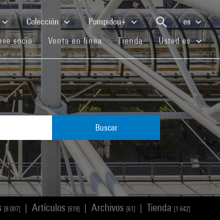
Colección
Pompidou+
es
(current)
(current)
(current)
se socio
Venta en línea
Tienda
Usted es
Buscar
s
Artículos
Archivos
Tienda
|
|
|
[8 007]
[619]
[61]
[1 642]