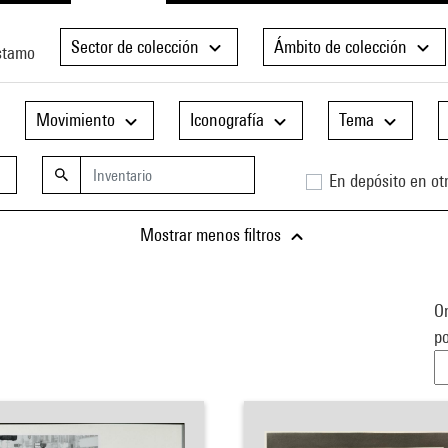
Sector de colección
Ámbito de colección
stamo
Movimiento
Iconografía
Tema
En depósito en otr
Mostrar menos filtros
Or
po