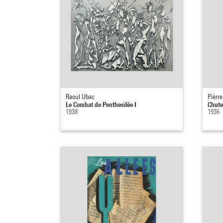
Raoul Ubac
Pierr
Le Combat de Penthesilée I
Chute
1938
1936