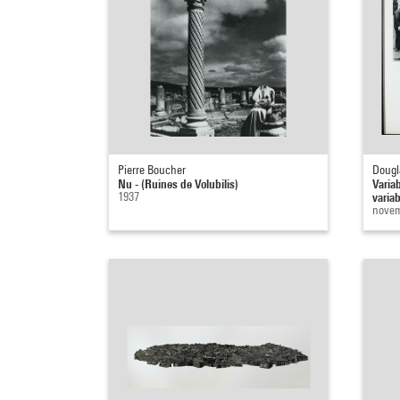
Pierre Boucher
Dougl
Nu - (Ruines de Volubilis)
Varia
1937
varia
novem