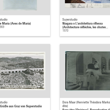
studio
Superstudio
e Maria (Avec de Maria)
Niagara o L'architettura riflessa
1969
(Architecture réfléchie, les chutes...
1970
studio
Dora Maar (Henriette Théodora Marko
 GrüBe aus Graz von Superstudio
dite)
Sans titre [Onirique]. Reproduction 