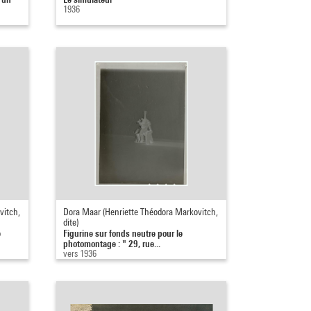
1936
vitch,
Dora Maar (Henriette Théodora Markovitch,
dite)
e
Figurine sur fonds neutre pour le
photomontage : " 29, rue...
vers 1936