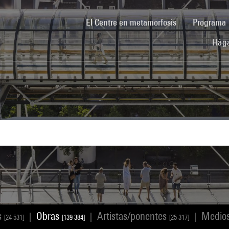
(current)
El Centre en metamorfosis
Programa
Hága
s
Obras
Artistas/ponentes
Medio
|
|
|
[24 531]
[139 384]
[25 317]