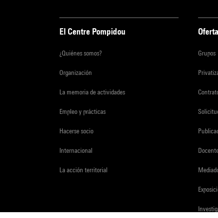
El Centre Pompidou
Oferta
¿Quiénes somos?
Grupos
Organización
Privati
La memoria de actividades
Contrato
Empleo y prácticas
Solicit
Hacerse socio
Publica
Internacional
Docent
La acción territorial
Mediado
Exposici
Investi