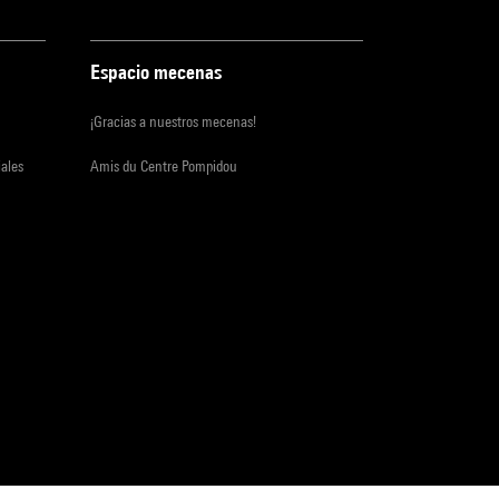
Espacio mecenas
¡Gracias a nuestros mecenas!
iales
Amis du Centre Pompidou