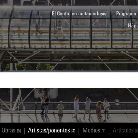
(current)
El Centre en metamorfosis
Programa
Hága
Obras
Artistas/ponentes
Medios
Artículos
|
|
|
[8]
[4]
[1]
[0