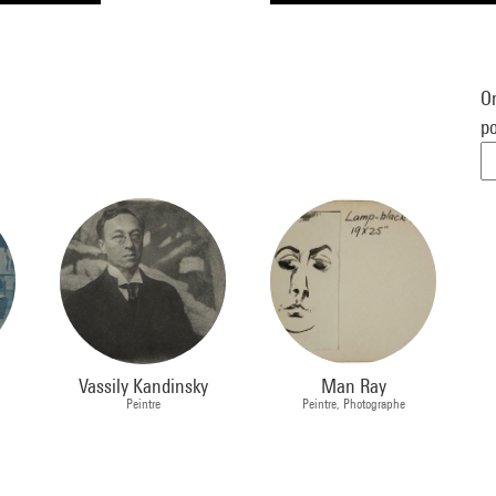
Or
po
Vassily Kandinsky
Man Ray
Peintre
Peintre, Photographe