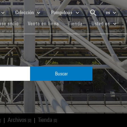
Colección
Pompidou+
es
(current)
(current)
(current)
se socio
Venta en línea
Tienda
Usted es
Buscar
Archivos
Tienda
|
|
]
[0]
[0]