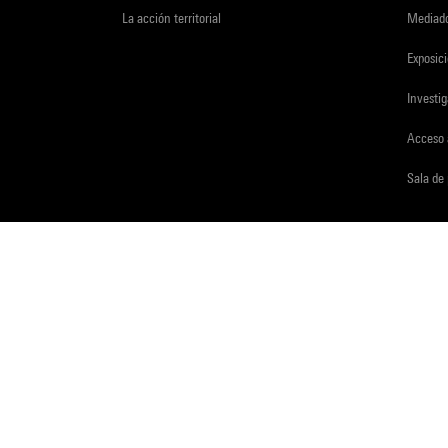
La acción territorial
Mediado
Exposici
Investi
Acceso 
Sala de