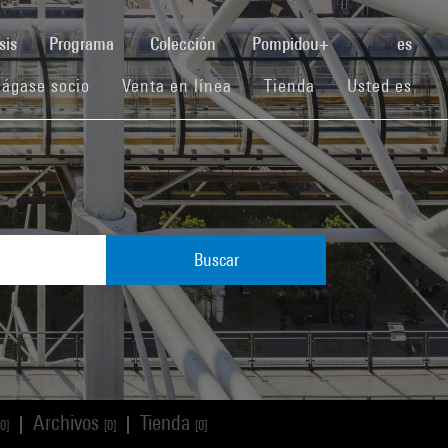
(current)
sis
Programa
Colección
Pompidou+
es
(current)
(current)
(current)
ágase socio
Venta en línea
Tienda
Usted es
Buscar
Archivos
Tienda
|
|
[0]
[0]
[0]