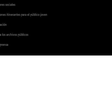
res sociales
ones itinerantes para el público joven
gación
a los archivos públicos
 prensa