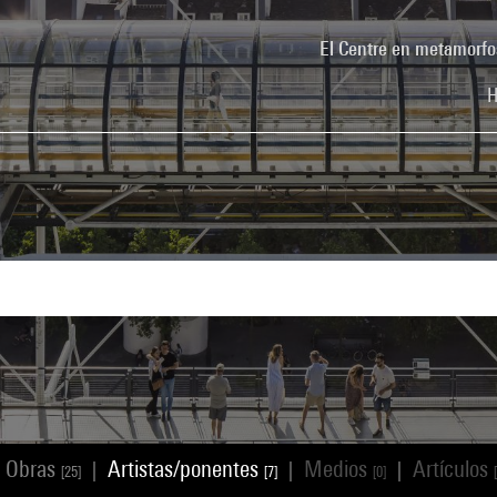
El Centre en metamorfo
H
Obras
Artistas/ponentes
Medios
Artículos
|
|
|
[25]
[7]
[0]