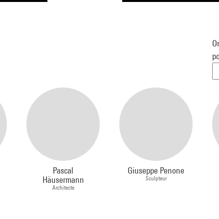
Or
po
Pascal
Giuseppe Penone
Häusermann
Sculpteur
Architecte