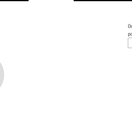
Or
po