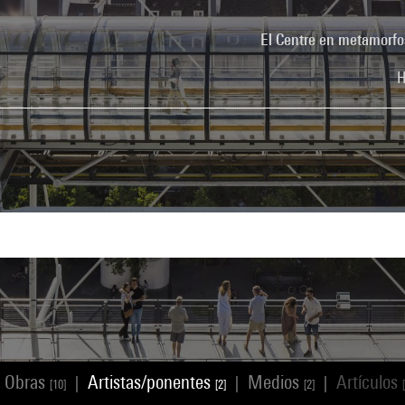
El Centre en metamorfo
H
Obras
Artistas/ponentes
Medios
Artículos
|
|
|
[10]
[2]
[2]