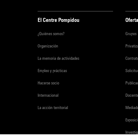
El Centre Pompidou
Oferta
¿Quiénes somos?
Grupos
Organización
Privati
La memoria de actividades
Contrato
Empleo y prácticas
Solicit
Hacerse socio
Publica
Internacional
Docent
La acción territorial
Mediado
Exposici
Investi