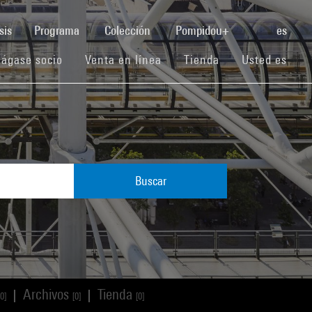
(current)
sis
Programa
Colección
Pompidou+
es
(current)
(current)
(current)
ágase socio
Venta en línea
Tienda
Usted es
Buscar
Archivos
Tienda
|
|
[0]
[0]
[0]