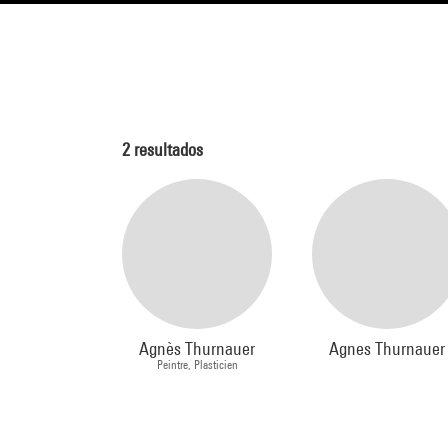
2
resultados
Agnès Thurnauer
Agnes Thurnauer
Peintre, Plasticien