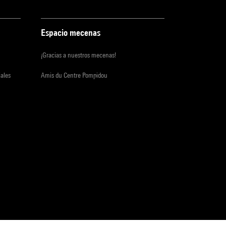
Espacio mecenas
¡Gracias a nuestros mecenas!
iales
Amis du Centre Pompidou