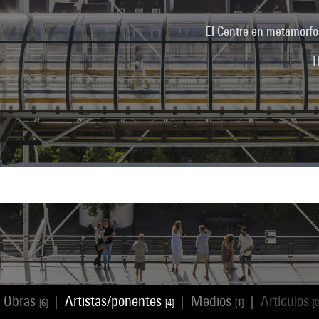
El Centre en metamorfo
H
Obras
Artistas/ponentes
Medios
Artículos
|
|
|
[6]
[4]
[1]
[0