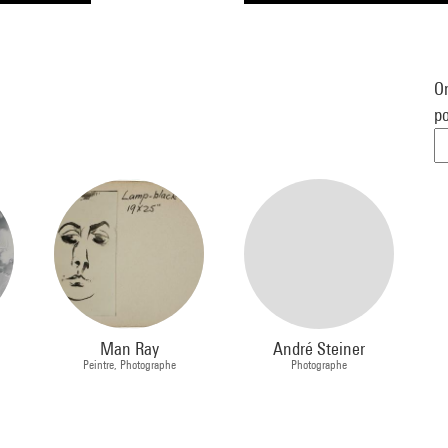
Or
po
Man Ray
André Steiner
Peintre, Photographe
Photographe