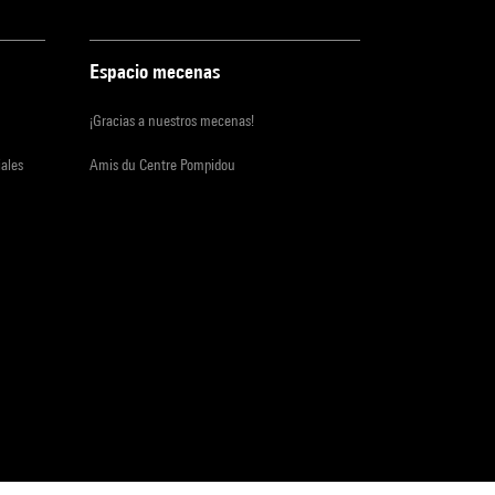
Espacio mecenas
¡Gracias a nuestros mecenas!
iales
Amis du Centre Pompidou