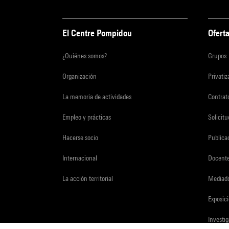
El Centre Pompidou
Oferta
¿Quiénes somos?
Grupos
Organización
Privati
La memoria de actividades
Contrato
Empleo y prácticas
Solicit
Hacerse socio
Publica
Internacional
Docent
La acción territorial
Mediado
Exposici
Investi