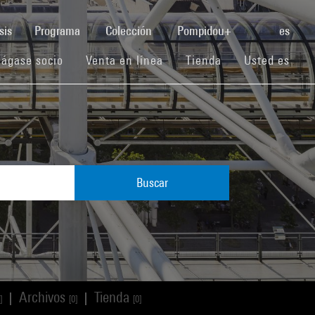
(current)
sis
Programa
Colección
Pompidou+
es
(current)
(current)
(current)
ágase socio
Venta en línea
Tienda
Usted es
Buscar
Archivos
Tienda
|
|
]
[0]
[0]