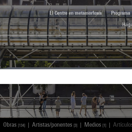
(current)
El Centre en metamorfosis
Programa
Hága
Obras
Artistas/ponentes
Medios
Artícul
|
|
|
|
[134]
[3]
[1]