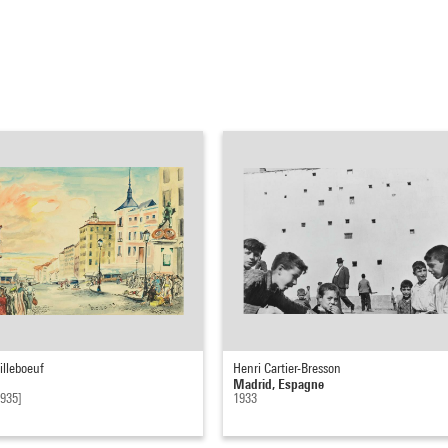
illeboeuf
Henri Cartier-Bresson
Madrid, Espagne
1935]
1933