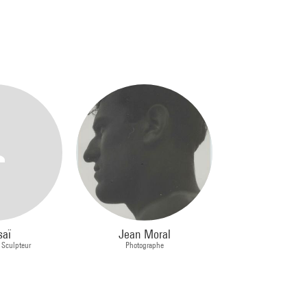
saï
Jean Moral
 Sculpteur
Photographe