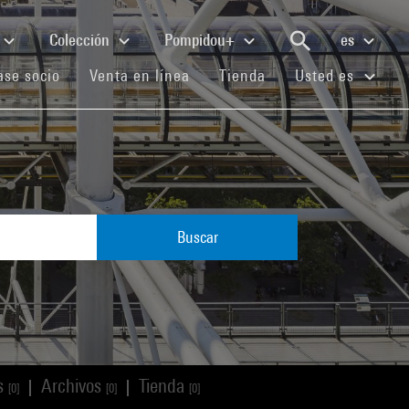
Colección
Pompidou+
es
(current)
(current)
(current)
se socio
Venta en línea
Tienda
Usted es
Buscar
os
Archivos
Tienda
|
|
[0]
[0]
[0]