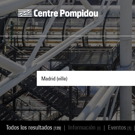
Skip to main content
Centre Pompidou
Todos los resultados
Información
Eventos
|
|
[139]
[0]
[1]