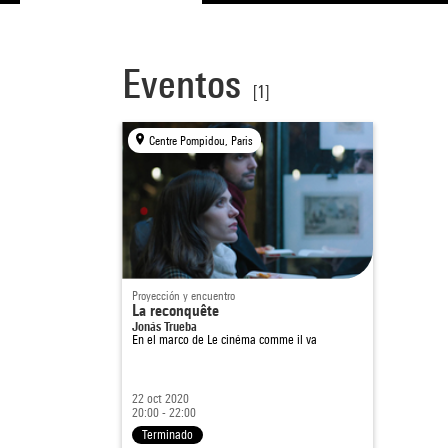
Eventos
[1]
Centre Pompidou, Paris
Proyección y encuentro
La reconquête
Jonás Trueba
En el marco de
Le cinéma comme il va
22 oct 2020
20:00 - 22:00
Terminado