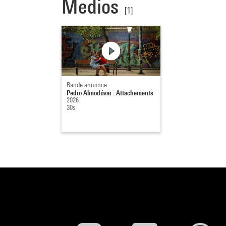
Medios
[1]
Bande annonce
Pedro Almodóvar : Attachements
2026
30s