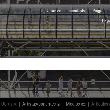
(current)
El Centre en metamorfosis
Programa
Hága
Obras
Artistas/ponentes
Medios
Artículos
|
|
|
[0]
[2]
[12]