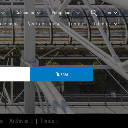
Colección
Pompidou+
es
(current)
(current)
(current)
se socio
Venta en línea
Tienda
Usted es
Buscar
Archivos
Tienda
|
|
[0]
[0]
[0]