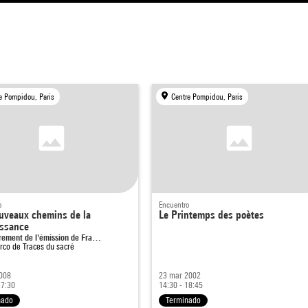
e Pompidou, Paris
Centre Pompidou, Paris
o
Encuentro
uveaux chemins de la
Le Printemps des poètes
ssance
rement de l'émission de Fra…
arco de
Traces du sacré
008
23 mar 2002
17:30
14:30 - 18:45
nado
Terminado