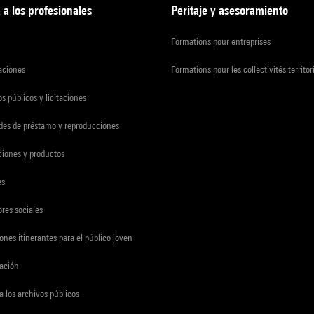
 a los profesionales
Peritaje y asesoramiento
Formations pour entreprises
zaciones
Formations pour les collectivités territor
s públicos y licitaciones
udes de préstamo y reproducciones
ciones y productos
es
res sociales
ones itinerantes para el público joven
gación
a los archivos públicos