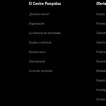
El Centre Pompidou
Oferta
¿Quiénes somos?
Grupos
Organización
Privati
La memoria de actividades
Contrato
Empleo y prácticas
Solicit
Hacerse socio
Publica
Internacional
Docent
La acción territorial
Mediado
Exposici
Investi
Acceso 