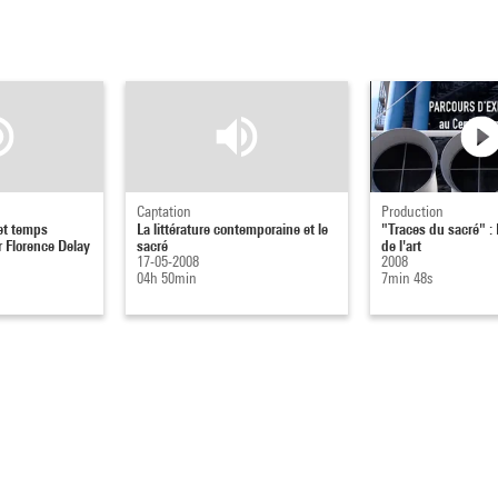
Captation
Production
et temps
La littérature contemporaine et le
"Traces du sacré" :
r Florence Delay
sacré
de l'art
17-05-2008
2008
04h 50min
7min 48s