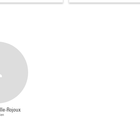
lle-Rojoux
ien