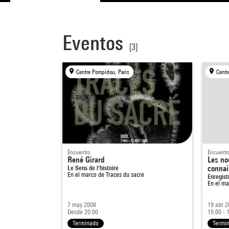
Eventos
[3]
Centre Pompidou, Paris
Centr
Encuentro
Encuentr
René Girard
Les no
Le Sens de l'histoire
connai
En el marco de
Traces du sacré
Enregist
En el m
7 may 2008
19 abr 2
Desde 20:00
15:00 - 
Terminado
Termi