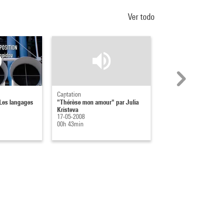
Ver todo
Captation
Captation
 Les langages
"Thérèse mon amour" par Julia
La littérature contemp
Kristeva
sacré : ouverture
17-05-2008
17-05-2008
00h 43min
00h 06min