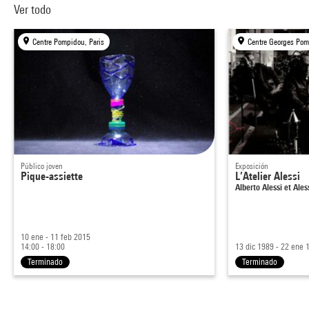
Ver todo
Centre Pompidou, Paris
Centre Georges Pom
Público joven
Exposición
Pique-assiette
L’Atelier Alessi
Alberto Alessi et Al
10 ene - 11 feb 2015
14:00 - 18:00
13 dic 1989 - 22 ene 
Terminado
Terminado