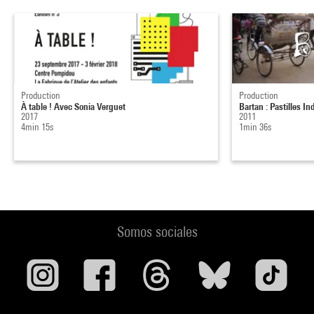
Production
Production
À table ! Avec Sonia Verguet
Bartan : Pastilles In
2017
2011
4min 15s
1min 36s
Somos sociales