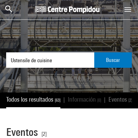
Skip to main content
Centre Pompidou
Buscar
Todos los resultados
Información
Eventos
|
|
|
[63]
[0]
[2]
Eventos
[2]