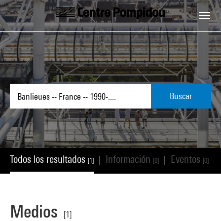
Skip to main content
Centre Pompidou
Buscar
Todos los resultados
Información
Eventos
|
|
|
[1]
[0]
[0]
Medios
[1]