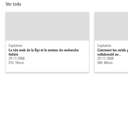
Ver todo
Captation
Captation
Le site web de la Bpi et le moteur de recherche
Comment les outils pa
fédéré
collaboratif en...
25-11-2008
25-11-2008
01h 18min
00h 48min