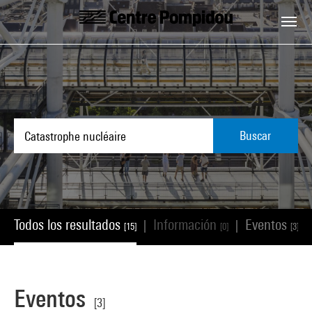
Skip to main content
Centre Pompidou
Buscar
Todos los resultados
Información
Eventos
|
|
|
[15]
[0]
[3]
Eventos
[3]