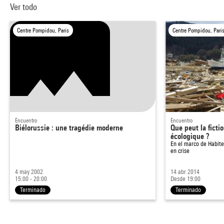
Ver todo
Centre Pompidou, Paris
Centre Pompidou, Pari
Encuentro
Encuentro
Biélorussie : une tragédie moderne
Que peut la fictio
écologique ?
En el marco de
Habite
en crise
4 may 2002
14 abr 2014
15:00 - 20:00
Desde 19:00
Terminado
Terminado