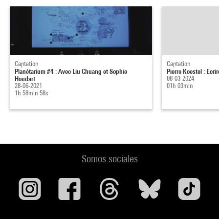
Captation
Captation
Planétarium #4 : Avec Liu Chuang et Sophie
Pierre Koestel : Ecri
Houdart
08-03-2024
28-06-2021
01h 03min
1h 58min 58s
Somos sociales