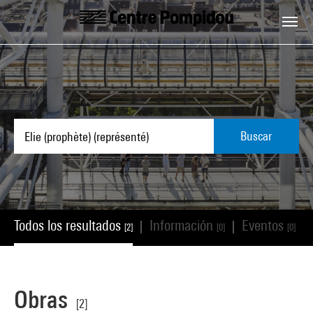
Skip to main content
Centre Pompidou
Buscar
Todos los resultados
Información
Eventos
|
|
|
[2]
[0]
[0]
Obras
[2]