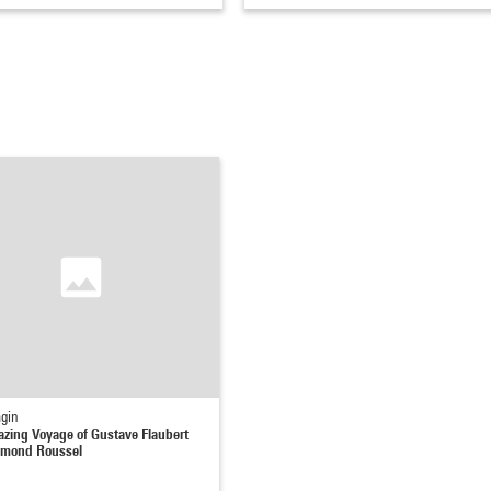
agin
zing Voyage of Gustave Flaubert
ymond Roussel