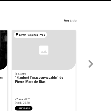
Ver todo
Centre Pompidou, Paris
Centre Pompidou, Par
Encuentro
Encuentro
on
"Flaubert l'inassouvissable" de
Jean-Yves Jouann
Pierre-Marc de Biasi
Entrée « Genoux », ex
En el marco de
Jean-Yv
L'Encyclopédie des gue
22 ene 2002
10 may 2012
Desde 20:30
Desde 19:00
Terminado
Terminado