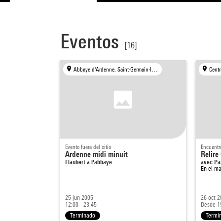
Eventos
[16]
Abbaye d'Ardenne, Saint-Germain-la-Blanche-Herbe
Centr
Evento fuera del sitio
Encuentr
Ardenne midi minuit
Relire
Flaubert à l'abbaye
avec Pa
En el m
25 jun 2005
26 oct 
12:00 - 23:45
Desde 1
Terminado
Termi