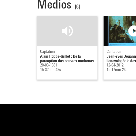
Medios
[6]
Captation
Captation
Alain Robbe-Grillet : De la
Jean-Yves Jouanna
perception des oeuvres modernes
l’encyclopédie de
20-03-1981
12-04-2012
1h 32min 48s
1h 17min 24s