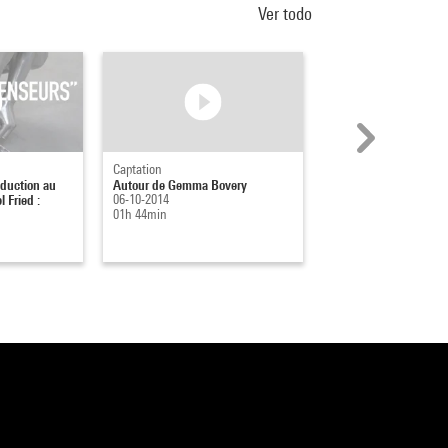
Ver todo
Captation
Captation
oduction au
Autour de Gemma Bovery
L'érudition imaginaire
 Fried :
06-10-2014
22-11-2004
01h 44min
00h 29min