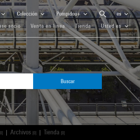
Colección
Pompidou+
es
(current)
(current)
(current)
se socio
Venta en línea
Tienda
Usted es
Buscar
Archivos
Tienda
|
|
[0]
[0]
[0]