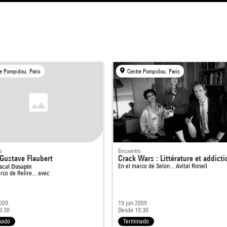
e Pompidou, Paris
Centre Pompidou, Paris
o
Encuentro
 Gustave Flaubert
Crack Wars : Littérature et addicti
scal Dusapin
En el marco de
Selon... Avital Ronell
arco de
Relire... avec
2009
19 jun 2009
9:30
Desde 19:30
nado
Terminado