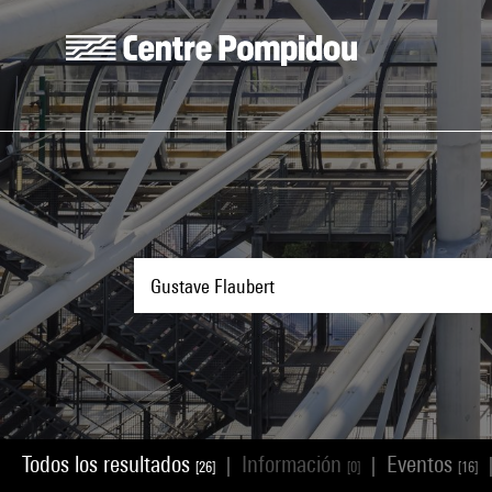
Skip to main content
Centre Pompidou
Todos los resultados
Información
Eventos
|
|
[26]
[0]
[16]