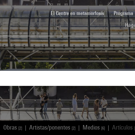
(current)
El Centre en metamorfosis
Programa
Hága
Obras
Artistas/ponentes
Medios
Artículos
|
|
|
|
[2]
[2]
[6]