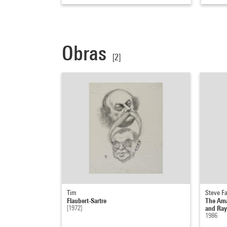
Obras
[2]
Tim
Steve F
Flaubert-Sartre
The Ama
[1972]
and Ra
1986