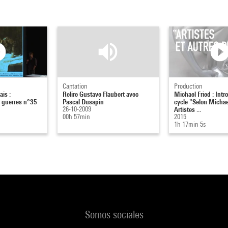
Captation
Production
is :
Relire Gustave Flaubert avec
Michael Fried : Intr
s guerres n°35
Pascal Dusapin
cycle "Selon Michael
26-10-2009
Artistes ...
00h 57min
2015
1h 17min 5s
Somos sociales