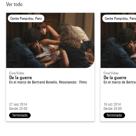
Ver todo
Centre Pompidou, Paris
Centre Pompidou, Pari
Cine/Video
Cine/Video
De la guerre
De la guerre
En el marco de
Bertrand Bonello, Résonances : Films
En el marco de
Bertra
27 sep 2014
16 oct 2014
Desde 20:00
Desde 20:00
Terminado
Terminado