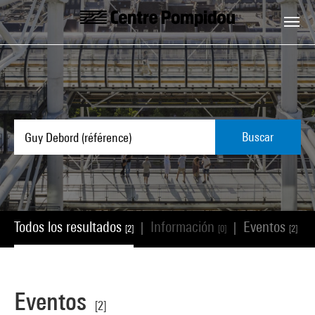
Skip to main content
Centre Pompidou
Buscar
Todos los resultados
Información
Eventos
|
|
|
[2]
[0]
[2]
Eventos
[2]