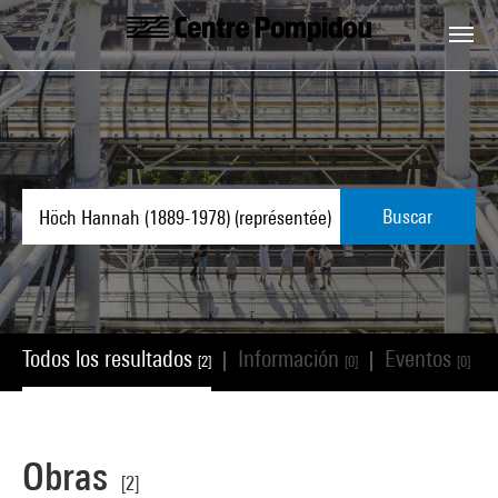
Skip to main content
Centre Pompidou
Buscar
Todos los resultados
Información
Eventos
|
|
|
[2]
[0]
[0]
Obras
[2]