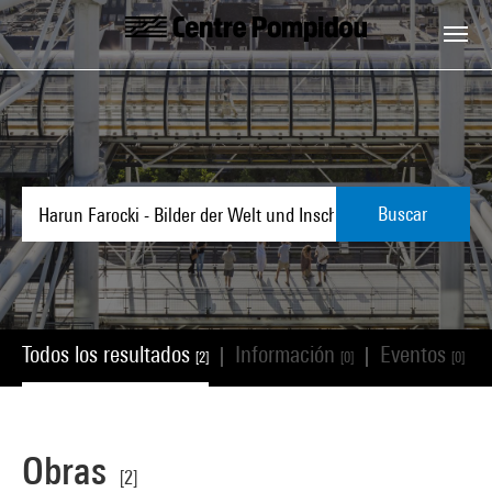
Skip to main content
Centre Pompidou
Buscar
Todos los resultados
Información
Eventos
|
|
|
[2]
[0]
[0]
Obras
[2]