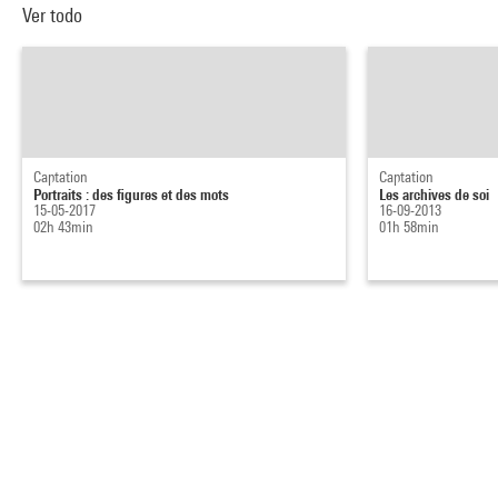
Ver todo
Captation
Captation
Portraits : des figures et des mots
Les archives de soi
15-05-2017
16-09-2013
02h 43min
01h 58min