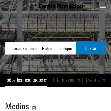
Skip to main content
Centre Pompidou
Buscar
Todos los resultados
Información
Eventos
|
|
|
[2]
[0]
[0]
Medios
[2]