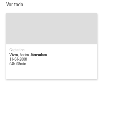
Ver todo
Captation
Vivre, écrire Jérusalem
11-04-2008
04h 08min