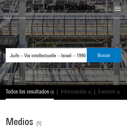
Skip to main content
Centre Pompidou
Buscar
Todos los resultados
Información
Eventos
|
|
|
[1]
[0]
[0]
Medios
[1]