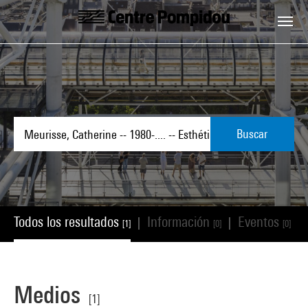
Skip to main content
Centre Pompidou
Buscar
Todos los resultados
Información
Eventos
|
|
|
[1]
[0]
[0]
Medios
[1]