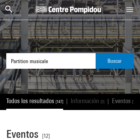
Skip to main content
Centre Pompidou
Buscar
Todos los resultados
Información
Eventos
|
|
[147]
[0]
[12]
Eventos
[12]