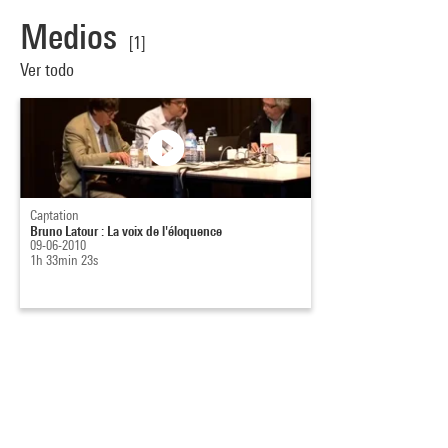
Medios
[1]
Ver todo
Captation
Bruno Latour : La voix de l'éloquence
09-06-2010
1h 33min 23s