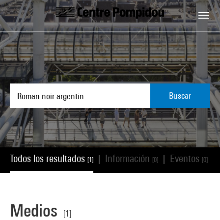
Skip to main content
Centre Pompidou
Buscar
Todos los resultados
Información
Eventos
|
|
|
[1]
[0]
[0]
Medios
[1]