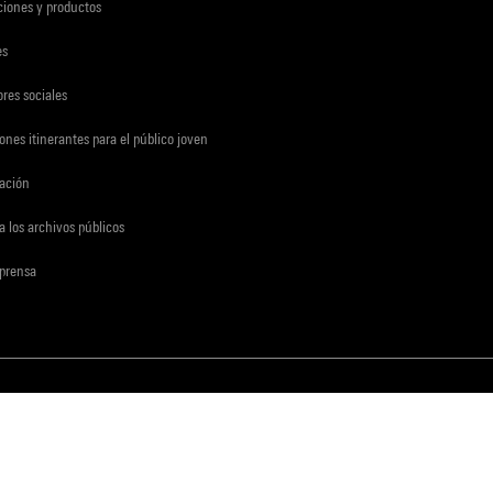
ciones y productos
es
res sociales
ones itinerantes para el público joven
gación
a los archivos públicos
 prensa