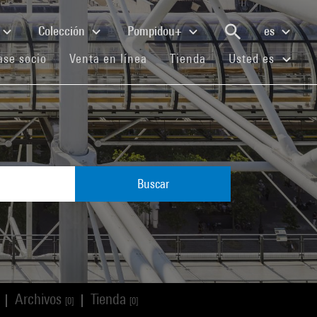
Colección
Pompidou+
es
(current)
(current)
(current)
se socio
Venta en línea
Tienda
Usted es
Buscar
Archivos
Tienda
|
|
[0]
[0]