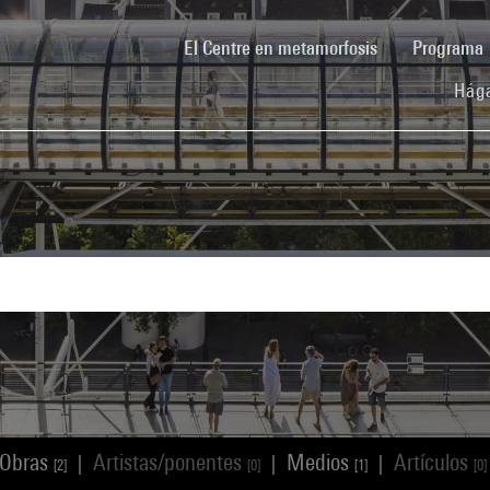
(current)
El Centre en metamorfosis
Programa
Hága
Obras
Artistas/ponentes
Medios
Artículos
|
|
|
[2]
[0]
[1]
[0]