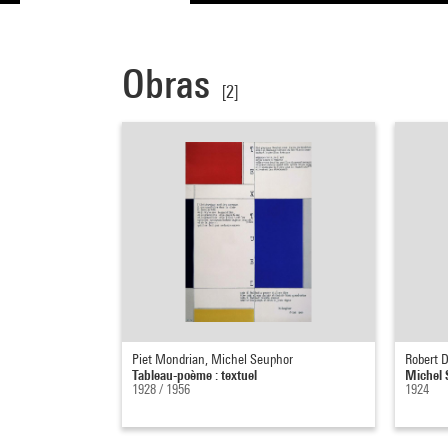
Obras
[2]
Piet Mondrian, Michel Seuphor
Robert 
Tableau-poème : textuel
Michel 
1928 / 1956
1924