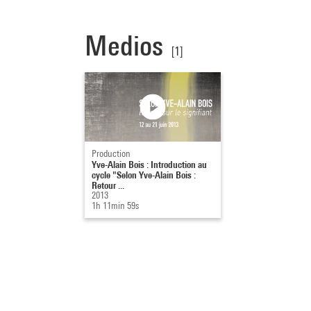
Medios
[1]
Production
Yve-Alain Bois : Introduction au
cycle "Selon Yve-Alain Bois :
Retour ...
2013
1h 11min 59s