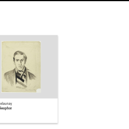
Delaunay
Seuphor