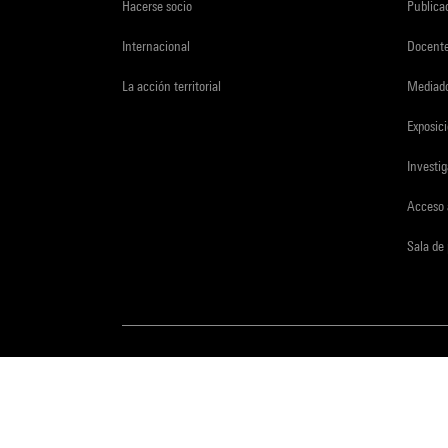
Hacerse socio
Publica
Internacional
Docent
La acción territorial
Mediado
Exposici
Investi
Acceso 
Sala de