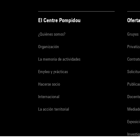
El Centre Pompidou
Oferta
¿Quiénes somos?
Grupos
Organización
Privati
La memoria de actividades
Contrato
Empleo y prácticas
Solicit
Hacerse socio
Publica
Internacional
Docent
La acción territorial
Mediado
Exposici
Investi