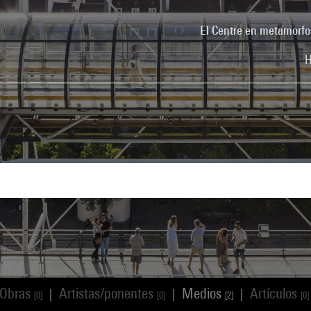
El Centre en metamorfo
H
Obras
Artistas/ponentes
Medios
Artículos
|
|
|
[0]
[0]
[2]
[0]