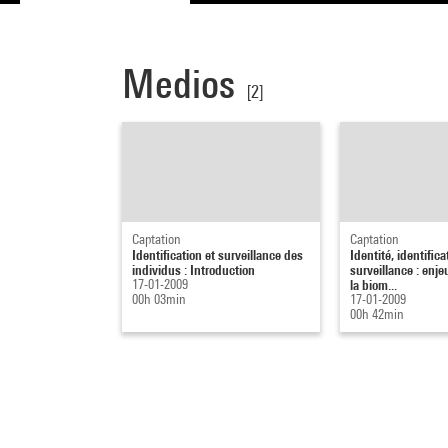
Medios
[2]
Captation
Captation
Identification et surveillance des
Identité, identifica
individus : Introduction
surveillance : enje
17-01-2009
la biom...
00h 03min
17-01-2009
00h 42min