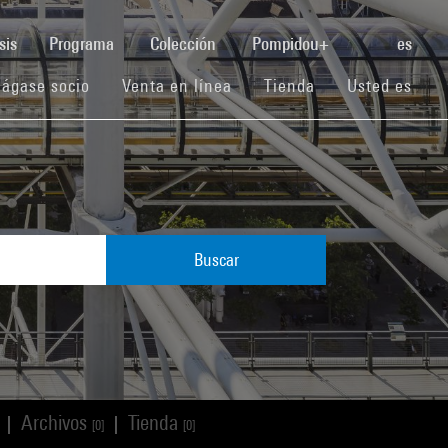
(current)
sis
Programa
Colección
Pompidou+
es
(current)
(current)
(current)
ágase socio
Venta en línea
Tienda
Usted es
Buscar
Archivos
Tienda
|
|
[0]
[0]