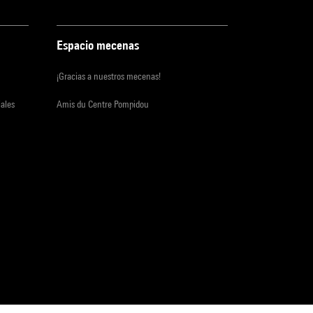
Espacio mecenas
¡Gracias a nuestros mecenas!
iales
Amis du Centre Pompidou