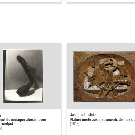
y
Jacques Lipchitz
ent de musique africain avec
Nature morte aux instruments de musiq
 sculpté
[1918]
28