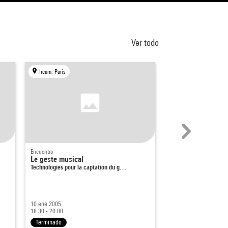
Ver todo
Ircam, Paris
Centre Pompidou, Par
Encuentro
Encuentro
Le geste musical
Révolutions indust
Technologies pour la captation du g…
musique
Eclairages pour le XXIe
10 ene 2005
24 ene 2005
18:30 - 20:00
Desde 19:00
Terminado
Terminado