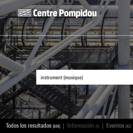
Skip to main content
Centre Pompidou
Todos los resultados
Información
Eventos
|
|
[634]
[0]
[42]