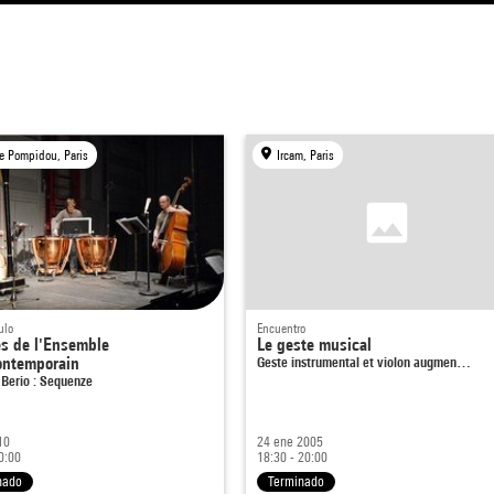
e Pompidou, Paris
Ircam, Paris
ulo
Encuentro
es de l'Ensemble
Le geste musical
ontemporain
Geste instrumental et violon augmen…
 Berio : Sequenze
10
24 ene 2005
0:00
18:30 - 20:00
nado
Terminado