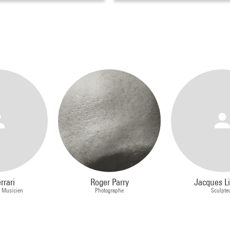
rrari
Roger Parry
Jacques Li
, Musicien
Photographe
Sculpte