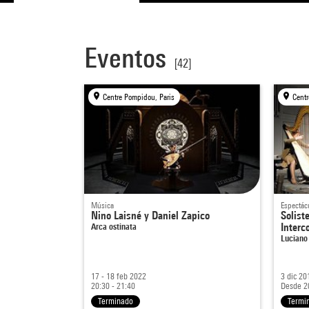
Eventos
[42]
Centre Pompidou, Paris
Centr
Música
Espectác
Nino Laisné y Daniel Zapico
Solist
Arca ostinata
Interc
Luciano
17 - 18 feb 2022
3 dic 20
20:30 - 21:40
Desde 2
Terminado
Termi