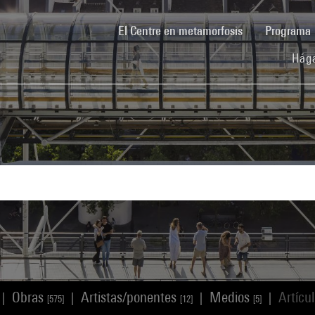
(current)
El Centre en metamorfosis
Programa
Hága
Obras
Artistas/ponentes
Medios
Artícu
|
|
|
|
[575]
[12]
[5]