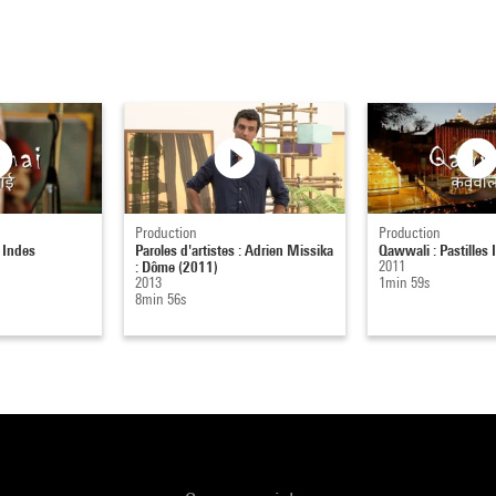
Production
Production
s Indes
Paroles d'artistes : Adrien Missika
Qawwali : Pastilles 
: Dôme (2011)
2011
2013
1min 59s
8min 56s