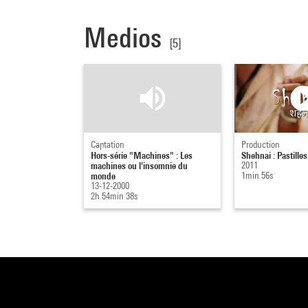
Medios
[5]
Captation
Production
Hors-série "Machines" : Les
Shehnai : Pastille
machines ou l'insomnie du
2011
monde
1min 56s
13-12-2000
2h 54min 38s