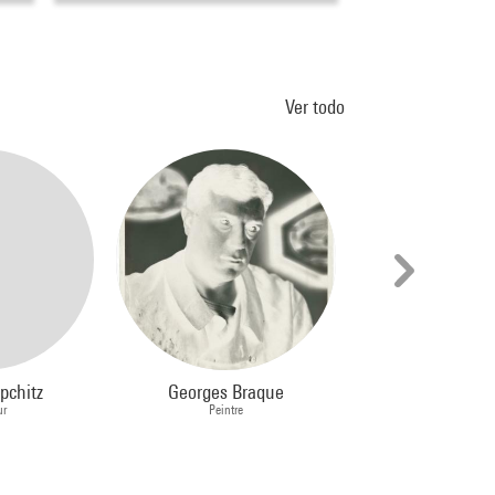
Ver todo
pchitz
Georges Braque
HUANG Yong
ur
Peintre
Peintre