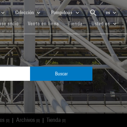
Colección
Pompidou+
es
(current)
(current)
(current)
se socio
Venta en línea
Tienda
Usted es
Buscar
los
Archivos
Tienda
|
|
[0]
[0]
[0]