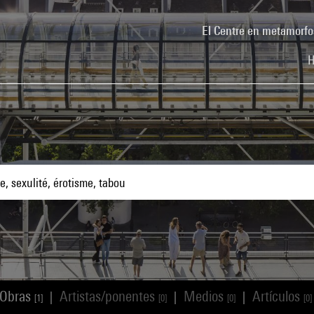
El Centre en metamorfo
H
Obras
Artistas/ponentes
Medios
Artículos
|
|
|
[1]
[0]
[0]
[0]