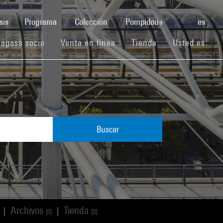
(current)
sis
Programa
Colección
Pompidou+
es
(current)
(current)
(current)
ágase socio
Venta en línea
Tienda
Usted es
Buscar
Archivos
Tienda
|
|
[0]
[0]