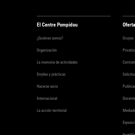
El Centre Pompidou
Oferta
¿Quiénes somos?
Grupos
Organización
Privati
La memoria de actividades
Contrato
Empleo y prácticas
Solicit
Hacerse socio
Publica
Internacional
Docent
La acción territorial
Mediado
Exposici
Investi