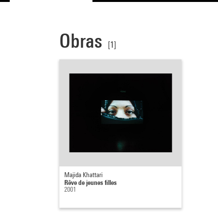
Obras
[1]
Majida Khattari
Rêve de jeunes filles
2001