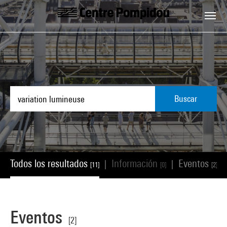
Skip to main content
Centre Pompidou
Buscar
Todos los resultados
Información
Eventos
|
|
|
[11]
[0]
[2]
Eventos
[2]