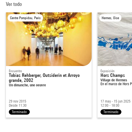
Ver todo
Centre Pompidou, Paris
Hermes, Oise
Encuentro
Exposición
Tobias Rehberger, Outsiderin et Arroyo
Hors Champs
grande, 2002
Village de Hermes
En el marco de
Hors 
Un dimanche, une oeuvre
29 nov 2015
17 may - 15 jun 2025
Desde 11:30
12:00 - 18:00
Terminado
Terminado