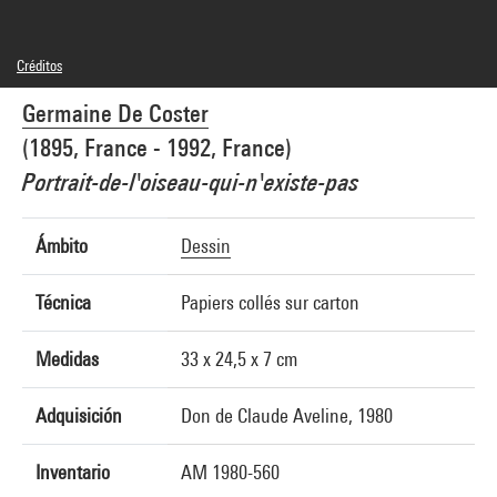
Créditos
© Adagp, Paris
Germaine De Coster
Créditos fotográficos : Centre Pompidou, MNAM-CCI/Georges Meguerditchian/Dist.
GrandPalaisRmn
(1895, France - 1992, France)
Referencia de la imagen : 4N63494
Difusión de la imagen :
Portrait-de-l'oiseau-qui-n'existe-pas
GrandPalaisRmnPhoto
Ámbito
Dessin
Técnica
Papiers collés sur carton
Medidas
33 x 24,5 x 7 cm
Adquisición
Don de Claude Aveline, 1980
Inventario
AM 1980-560